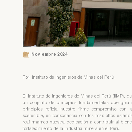
Si
Ár
co
Si
Ár
co
Noviembre 2024
Por: Instituto de Ingenieros de Minas del Perú.
El Instituto de Ingenieros de Minas del Perú (IIMP), 
un conjunto de principios fundamentales que guían
principios refleja nuestro firme compromiso con la
sostenible, en consonancia con los más altos estándar
reafirmamos nuestra dedicación a contribuir al biene
fortalecimiento de la industria minera en el Perú.