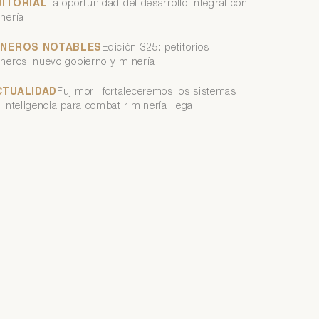
DITORIAL
La oportunidad del desarrollo integral con
nería
INEROS NOTABLES
Edición 325: petitorios
neros, nuevo gobierno y minería
CTUALIDAD
Fujimori: fortaleceremos los sistemas
 inteligencia para combatir minería ilegal