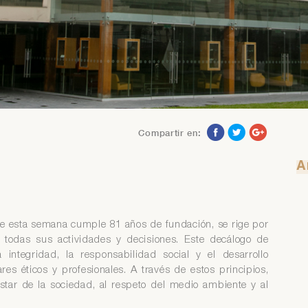
 tiene problemas para recuperar su contraseña contáctese con el
ea de Servicio al Asociado al teléfono 313-4160 anexo 218 o al
rreo asociados@iimp.org.pe
 tiene problemas para recuperar su contraseña contáctese con el
ea de Servicio al Asociado al teléfono 313-4160 anexo 218 o al
rreo asociados@iimp.org.pe
Compartir en:
A
que esta semana cumple 81 años de fundación, se rige por
 todas sus actividades y decisiones. Este decálogo de
 integridad, la responsabilidad social y el desarrollo
es éticos y profesionales. A través de estos principios,
star de la sociedad, al respeto del medio ambiente y al