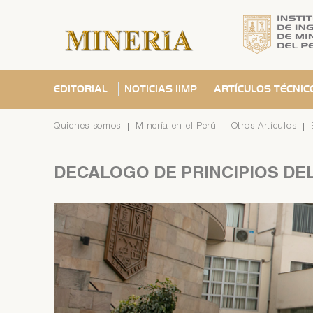
EDITORIAL
NOTICIAS IIMP
ARTÍCULOS TÉCNIC
Quienes somos
Minería en el Perú
Otros Artículos
DECÁLOGO
DE
PRINCIPIOS
DE
Se ha
C
C
¿Olvid
C