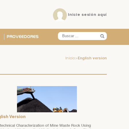
Inicie sesión
aquí
PROVEEDORES
English version
Inicio
>
X
X
X
X
X
X
lish Version
technical Characterization of Mine Waste Rock Using
ña?