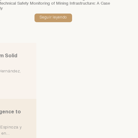
echnical Safety Monitoring of Mining Infrastructure: A Case
dy
Seguir leyendo
m Solid
 Hernández,
igence to
 Espinoza y
en...