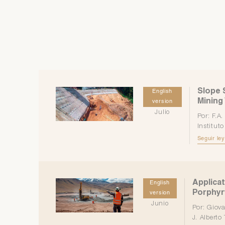
Slope 
English
Mining
version
Julio
Por: F.A
Instituto
Seguir ley
Applicat
English
Porphyr
version
Junio
Por: Giov
J. Alberto