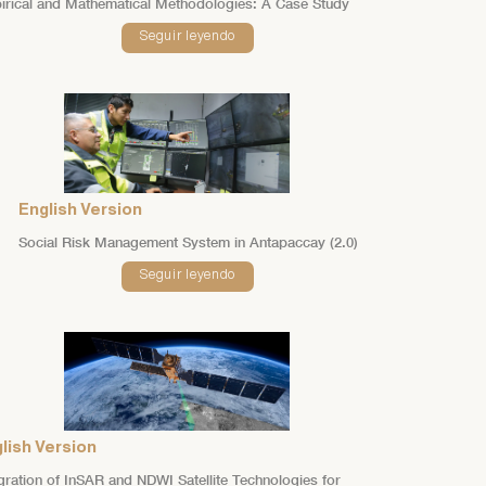
irical and Mathematical Methodologies: A Case Study
Seguir leyendo
English Version
Social Risk Management System in Antapaccay (2.0)
Seguir leyendo
lish Version
gration of InSAR and NDWI Satellite Technologies for