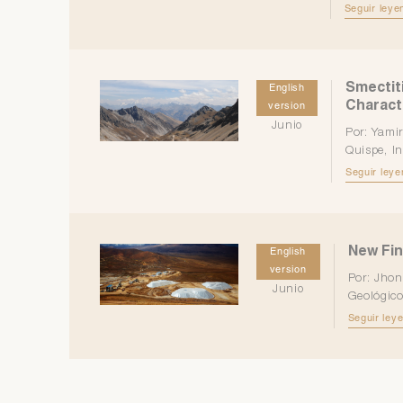
Seguir leyen
Smectit
English
Characte
version
Junio
Por: Yami
Quispe, I
Seguir leye
New Fin
English
version
Por: Jhon
Junio
Geológico
Seguir leye