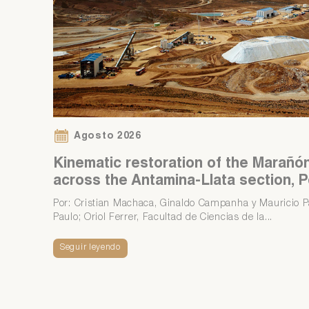
Si
Ár
co
Si
Ár
co
Agosto 2026
Kinematic restoration of the Marañón
across the Antamina-Llata section, 
Por: Cristian Machaca, Ginaldo Campanha y Mauricio Pa
Paulo; Oriol Ferrer, Facultad de Ciencias de la...
Seguir leyendo