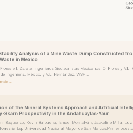
Geot
Stu
Stability Analysis of a Mine Waste Dump Constructed fro
 Waste in Mexico
. Flores e I. Zarate, Ingenieros Geotecnistas Mexicanos, O. Flores y V.L.
 de Ingeniería, México, y V.L. Hernández, WSP,...
endo ...
ion of the Mineral Systems Approach and Artificial Intell
y-Skarn Prospectivity in the Andahuaylas-Yaur
ani Baquerizo, Kevin Balbuena, Ismael Montalván, Jackeline Milla, Luz
 Torres,&nbsp;Universidad Nacional Mayor de San Marcos.Primer puesto 