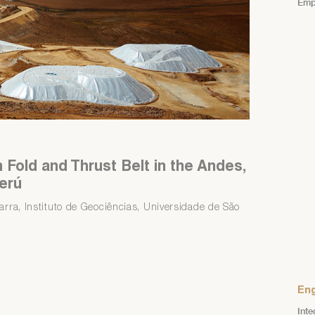
Emp
 tiene problemas para recuperar su contraseña contáctese con el
ea de Servicio al Asociado al teléfono 313-4160 anexo 218 o al
rreo asociados@iimp.org.pe
 tiene problemas para recuperar su contraseña contáctese con el
ea de Servicio al Asociado al teléfono 313-4160 anexo 218 o al
rreo asociados@iimp.org.pe
 Fold and Thrust Belt in the Andes,
Perú
rra, Instituto de Geociências, Universidade de São
Eng
Inte