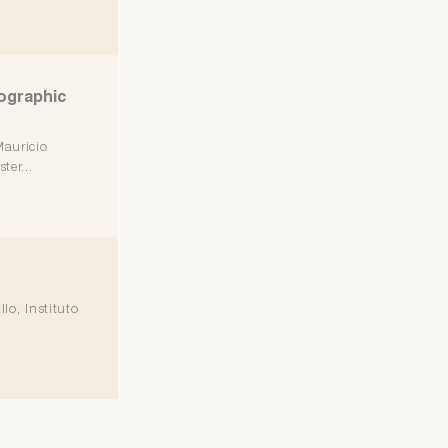
rographic
Mauricio
ter...
lo, Instituto