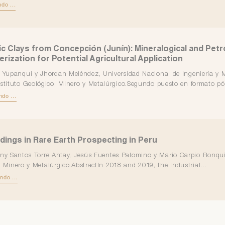
do ...
ic Clays from Concepción (Junín): Mineralogical and Pet
rization for Potential Agricultural Application
r Yupanqui y Jhordan Meléndez, Universidad Nacional de Ingeniería y 
nstituto Geológico, Minero y Metalúrgico.Segundo puesto en formato pós
ndo ...
dings in Rare Earth Prospecting in Peru
ny Santos Torre Antay, Jesús Fuentes Palomino y Mario Carpio Ronquil
 Minero y Metalúrgico.AbstractIn 2018 and 2019, the Industrial...
ndo ...