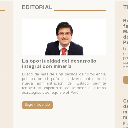
EDITORIAL
T
R
f
M
d
P
La
(F
pe
La oportunidad del desarrollo
co
integral con minería
or
Luego de más de una década de turbulencia
política en el país, el advenimiento de la
S
nueva administración del Estado permite
renovar la esperanza de retomar el rumbo
estratégico que requiere el Perú...
C
Seguir leyendo
d
m
m
Pa