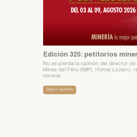
Si
Ár
co
Si
Ár
Edición 325: petitorios mine
co
No se pierda la opinión del director de 
Minas del Perú (IIMP), Homar Lozano, r
minería.
Seguir leyendo