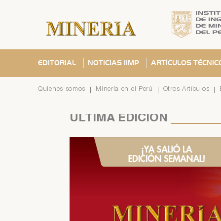
EDITORIAL
NOTICIAS IIMP
ARTÍCULOS TÉCNIC
Quienes somos
Minería en el Perú
Otros Artículos
ÚLTIMA
EDICIÓN
Se ha
C
C
¿Olvid
C