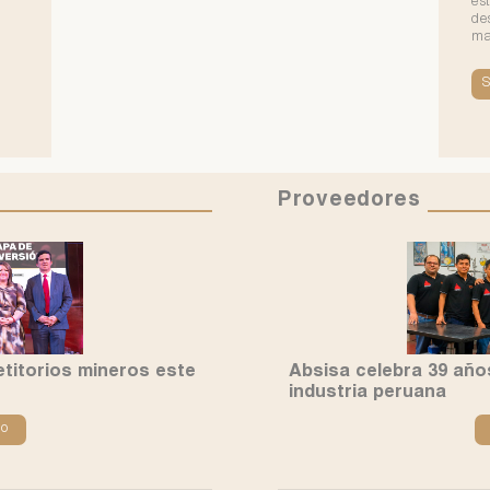
es
de
ma
S
Proveedores
etitorios mineros este
Absisa celebra 39 años
industria peruana
do