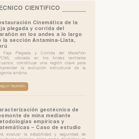
ÉCNICO
CIENTÍFICO
estauración Cinemática de la
aja plegada y corrida del
arañón en los andes a lo largo
e la sección Antamina-Llata,
erú
 Faja Plegada y Corrida del Marañón
PCM), ubicada en los Andes centrales
ruanos, constituye una región clave para
mprender la evolución estructural de la
ogenia andina.
eguir leyendo
aracterización geotécnica de
esmonte de mina mediante
etodologías empíricas y
atemáticas – Caso de estudio
ra evaluar la estabilidad y seguridad de