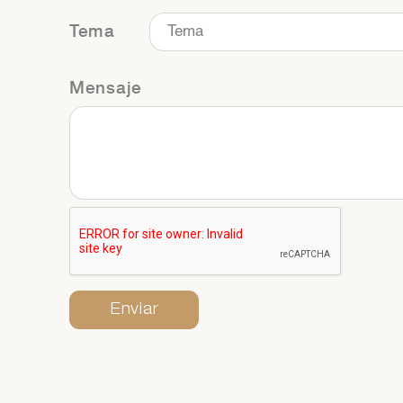
Tema
Si
Ár
Mensaje
co
Si
Ár
co