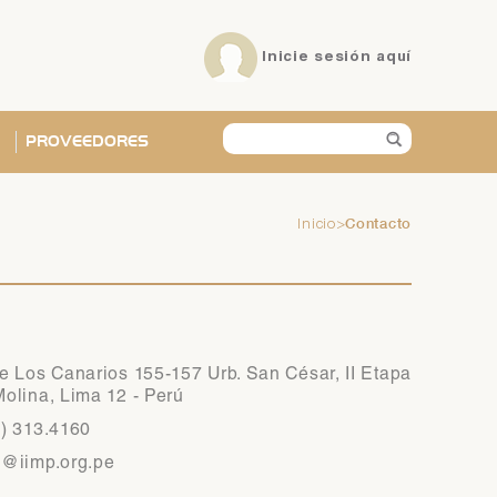
Inicie sesión
aquí
PROVEEDORES
Contacto
Inicio
>
X
X
X
X
X
X
e Los Canarios 155-157 Urb. San César, II Etapa
olina, Lima 12 - Perú
1) 313.4160
p@iimp.org.pe
ña?