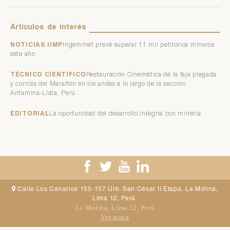
Artículos
de
interés
NOTICIAS IIMP
Ingemmet prevé superar 11 mil petitorios mineros
este año
TÉCNICO CIENTÍFICO
Restauración Cinemática de la faja plegada
y corrida del Marañón en los andes a lo largo de la sección
Antamina-Llata, Perú
EDITORIAL
La oportunidad del desarrollo integral con minería
Calle Los Canarios 155-157 Urb. San César II Etapa, La Molina,
Lima 12, Perú.
La Molina, Lima 12, Perú
Ver mapa