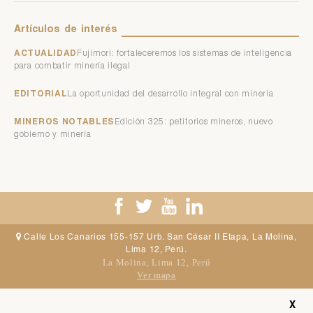
Artículos
de
interés
ACTUALIDAD
Fujimori: fortaleceremos los sistemas de inteligencia
para combatir minería ilegal
EDITORIAL
La oportunidad del desarrollo integral con minería
MINEROS NOTABLES
Edición 325: petitorios mineros, nuevo
gobierno y minería
Calle Los Canarios 155-157 Urb. San César II Etapa, La Molina,
Lima 12, Perú.
La Molina, Lima 12, Perú
Ver mapa
© Copyright 2017
X