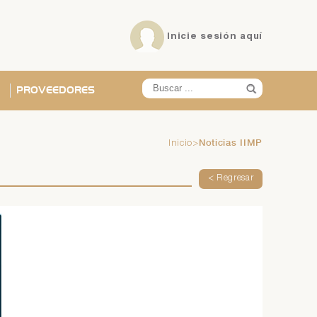
Inicie sesión
aquí
PROVEEDORES
Noticias IIMP
Inicio
>
X
X
X
X
X
X
< Regresar
ña?