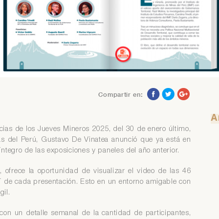
 tiene problemas para recuperar su contraseña contáctese con el
ea de Servicio al Asociado al teléfono 313-4160 anexo 218 o al
rreo asociados@iimp.org.pe
 tiene problemas para recuperar su contraseña contáctese con el
ea de Servicio al Asociado al teléfono 313-4160 anexo 218 o al
rreo asociados@iimp.org.pe
Compartir en:
A
cias de los Jueves Mineros 2025, del 30 de enero último,
nas del Perú, Gustavo De Vinatea anunció que ya está en
ntegro de las exposiciones y paneles del año anterior.
ofrece la oportunidad de visualizar el video de las 46
T de cada presentación. Esto en un entorno amigable con
il.
con un detalle semanal de la cantidad de participantes,