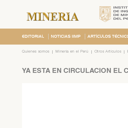
EDITORIAL
NOTICIAS IIMP
ARTÍCULOS TÉCNIC
Quienes somos
Minería en el Perú
Otros Artículos
YA
ESTÁ
EN
CIRCULACIÓN
EL
Se ha
C
C
¿Olvid
C