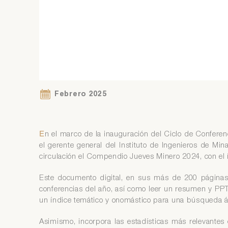
Si
Ár
co
Si
Ár
co
Febrero 2025
E
n el marco de la inauguración del Ciclo de Conferen
el gerente general del Instituto de Ingenieros de Mi
circulación el Compendio Jueves Minero 2024, con el í
Este documento digital, en sus más de 200 páginas, 
conferencias del año, así como leer un resumen y PP
un índice temático y onomástico para una búsqueda ág
Asimismo, incorpora las estadísticas más relevantes 