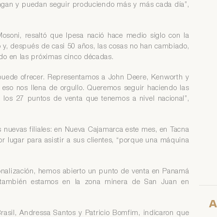
ngan y puedan seguir produciendo más y más cada día”,
osoni, resaltó que Ipesa nació hace medio siglo con la
o y, después de casi 50 años, las cosas no han cambiado,
do en las próximas cinco décadas.
uede ofrecer. Representamos a John Deere, Kenworth y
 eso nos llena de orgullo. Queremos seguir haciendo las
n los 27 puntos de venta que tenemos a nivel nacional”,
s nuevas filiales: en Nueva Cajamarca este mes, en Tacna
ejor lugar para asistir a sus clientes, “porque una máquina
onalización, hemos abierto un punto de venta en Panamá
y también estamos en la zona minera de San Juan en
A
asil, Andressa Santos y Patricio Bomfim, indicaron que