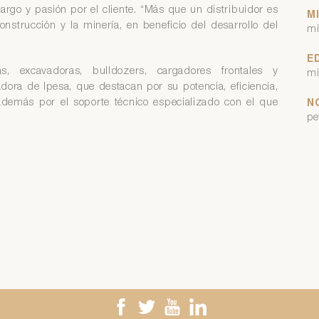
argo y pasión por el cliente. “Más que un distribuidor es
M
onstrucción y la minería, en beneficio del desarrollo del
mi
E
as, excavadoras,
bulldozers
, cargadores frontales y
mi
dora de Ipesa, que destacan por su potencia, eficiencia,
 además por el soporte técnico especializado con el que
N
pe