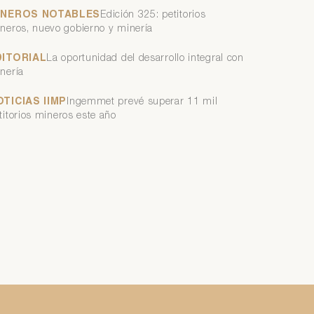
INEROS NOTABLES
Edición 325: petitorios
neros, nuevo gobierno y minería
DITORIAL
La oportunidad del desarrollo integral con
nería
OTICIAS IIMP
Ingemmet prevé superar 11 mil
titorios mineros este año