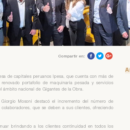
 tiene problemas para recuperar su contraseña contáctese con el
ea de Servicio al Asociado al teléfono 313-4160 anexo 218 o al
rreo asociados@iimp.org.pe
 tiene problemas para recuperar su contraseña contáctese con el
ea de Servicio al Asociado al teléfono 313-4160 anexo 218 o al
rreo asociados@iimp.org.pe
Compartir en:
A
resa de capitales peruanos Ipesa, que cuenta con más de
 renovado portafolio de maquinaria pesada y servicios
el ámbito nacional de Gigantes de la Obra.
, Giorgio Mosoni destacó el incremento del número de
 colaboradores, que se deben a sus clientes, ofreciendo
uar brindando a los clientes continuidad en todos los