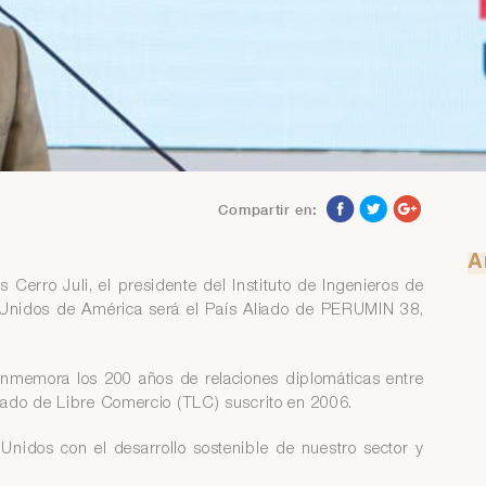
 tiene problemas para recuperar su contraseña contáctese con el
ea de Servicio al Asociado al teléfono 313-4160 anexo 218 o al
rreo asociados@iimp.org.pe
 tiene problemas para recuperar su contraseña contáctese con el
ea de Servicio al Asociado al teléfono 313-4160 anexo 218 o al
rreo asociados@iimp.org.pe
Compartir en:
A
Cerro Juli, el presidente del Instituto de Ingenieros de
 Unidos de América será el País Aliado de PERUMIN 38,
onmemora los 200 años de relaciones diplomáticas entre
tado de Libre Comercio (TLC) suscrito en 2006.
Unidos con el desarrollo sostenible de nuestro sector y