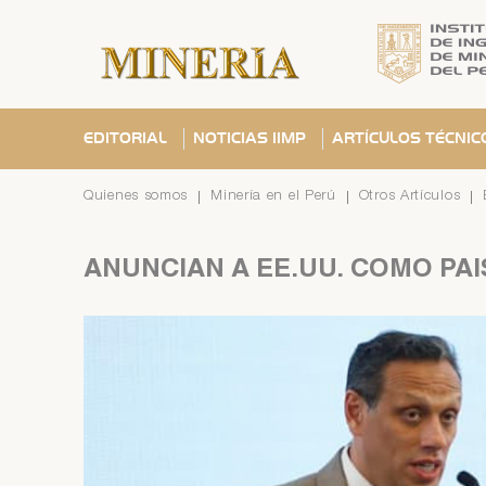
EDITORIAL
NOTICIAS IIMP
ARTÍCULOS TÉCNIC
Quienes somos
Minería en el Perú
Otros Artículos
ANUNCIAN
A
EE.UU.
COMO
PAÍ
Se ha
C
C
¿Olvid
C