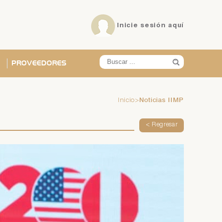
Inicie sesión
aquí
PROVEEDORES
Noticias IIMP
Inicio
>
X
X
X
X
X
X
< Regresar
ña?