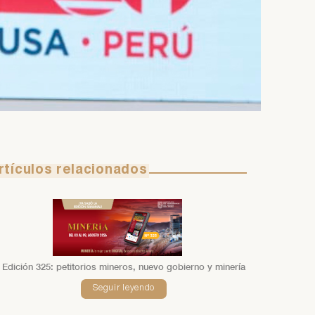
rtículos relacionados
Edición 325: petitorios mineros, nuevo gobierno y minería
Seguir leyendo