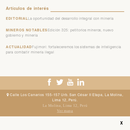
Artículos
de
interés
EDITORIAL
La oportunidad del desarrollo integral con minería
MINEROS NOTABLES
Edición 325: petitorios mineros, nuevo
gobierno y minería
ACTUALIDAD
Fujimori: fortaleceremos los sistemas de inteligencia
para combatir minería ilegal
Calle Los Canarios 155-157 Urb. San César II Etapa, La Molina,
Lima 12, Perú.
La Molina, Lima 12, Perú
Ver mapa
© Copyright 2017
X
- Instituto de Ingenieros de Minas del Perú
|
Mapa del sitio