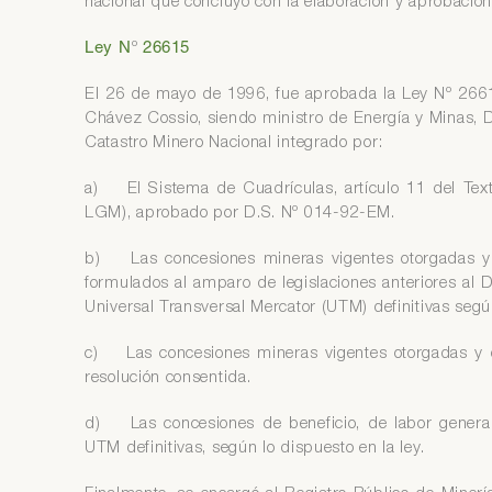
nacional que concluyó con la elaboración y aprobación
Ley N
º
26615
El 26 de mayo de 1996, fue aprobada la Ley Nº 2661
Chávez Cossio, siendo ministro de Energía y Minas, D
Catastro Minero Nacional integrado por:
a) El Sistema de Cuadrículas, artículo 11 del Tex
LGM), aprobado por D.S. Nº 014-92-EM.
b) Las concesiones mineras vigentes otorgadas y
formulados al amparo de legislaciones anteriores al 
Universal Transversal Mercator (UTM) definitivas según
c) Las concesiones mineras vigentes otorgadas y 
resolución consentida.
d) Las concesiones de beneficio, de labor genera
UTM definitivas, según lo dispuesto en la ley.