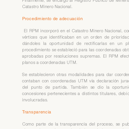
Finalmente, se encargó al Registro Público de Minerí
Catastro Minero Nacional.
Procedimiento de adecuación
El RPM incorporó en el Catastro Minero Nacional, con
vértices que identificaban en un orden de priorida
dándoles la oportunidad de rectificarlas en un p
procedimiento se estableció para las coordenadas obt
aprobadas por resoluciones supremas. El RPM efect
planos a coordenadas UTM.
Se establecieron otras modalidades para dar coorde
contaban con coordenadas UTM vía declaración jurad
del punto de partida. También se dio la oportun
concesiones pertenecientes a distintos titulares, deb
involucradas.
Transparencia
Como parte de la transparencia del proceso, se publ