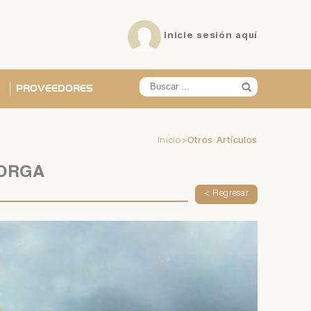
Inicie sesión
aquí
PROVEEDORES
Otros Artículos
Inicio
>
X
X
X
X
X
X
ORGA
< Regresar
ña?