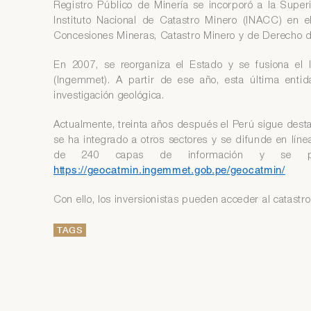
Registro Público de Minería se incorporó a la Super
Instituto Nacional de Catastro Minero (INACC) en 
Concesiones Mineras, Catastro Minero y de Derecho d
En 2007, se reorganiza el Estado y se fusiona el 
(Ingemmet). A partir de ese año, esta última enti
investigación geológica.
Actualmente, treinta años después el Perú sigue des
se ha integrado a otros sectores y se difunde en lín
de 240 capas de información y se pue
https://geocatmin.ingemmet.gob.pe/geocatmin/
Con ello, los inversionistas pueden acceder al catast
TAGS