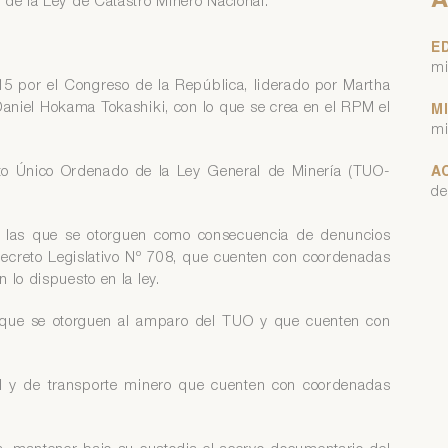
A
 de la Ley de Catastro Minero Nacional.
E
mi
5 por el Congreso de la República, liderado por Martha
aniel Hokama Tokashiki, con lo que se crea en el RPM el
M
mi
to Único Ordenado de la Ley General de Minería (TUO-
A
de
 las que se otorguen como consecuencia de denuncios
Decreto Legislativo Nº 708, que cuenten con coordenadas
 lo dispuesto en la ley.
que se otorguen al amparo del TUO y que cuenten con
l y de transporte minero que cuenten con coordenadas