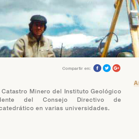
 tiene problemas para recuperar su contraseña contáctese con el
ea de Servicio al Asociado al teléfono 313-4160 anexo 218 o al
rreo asociados@iimp.org.pe
 tiene problemas para recuperar su contraseña contáctese con el
ea de Servicio al Asociado al teléfono 313-4160 anexo 218 o al
rreo asociados@iimp.org.pe
Compartir en:
A
Catastro Minero del Instituto Geológico
idente del Consejo Directivo de
catedrático en varias universidades.