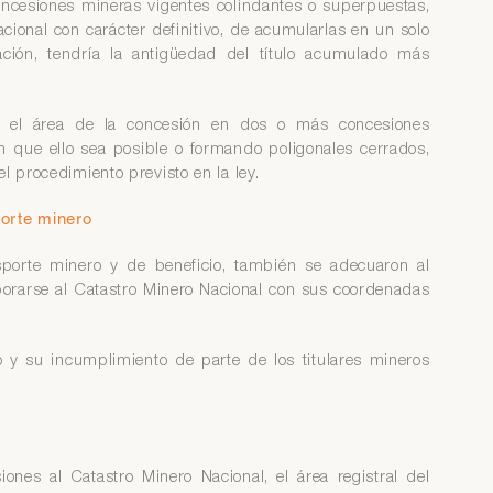
oncesiones mineras vigentes colindantes o superpuestas,
ional con carácter definitivo, de acumularlas en un solo
ación, tendría la antigüedad del título acumulado más
dir el área de la concesión en dos o más concesiones
n que ello sea posible o formando poligonales cerrados,
l procedimiento previsto en la ley.
porte minero
nsporte minero y de beneficio, también se adecuaron al
rporarse al Catastro Minero Nacional con sus coordenadas
o y su incumplimiento de parte de los titulares mineros
iones al Catastro Minero Nacional, el área registral del