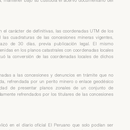
a, mantener bajo su custodia el acervo documentario del
 el carácter de definitivas, las coordenadas UTM de los
d las cuadraturas de las concesiones mineras vigentes,
lazo de 30 días, previa publicación legal. El mismo
enidas en los planos catastrales con coordenadas locales
uó la conversión de las coordenadas locales de dichos
nadas a las concesiones y denuncios en trámite que no
a, refrendada por un perito minero o enlace geodésico
idad de presentar planos zonales de un conjunto de
idamente refrendados por los titulares de las concesiones
icó en el diario oficial El Peruano que solo podían ser