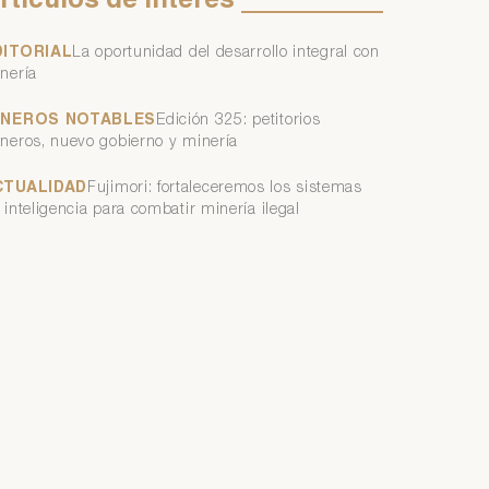
rtículos
de
interés
DITORIAL
La oportunidad del desarrollo integral con
nería
INEROS NOTABLES
Edición 325: petitorios
neros, nuevo gobierno y minería
CTUALIDAD
Fujimori: fortaleceremos los sistemas
 inteligencia para combatir minería ilegal