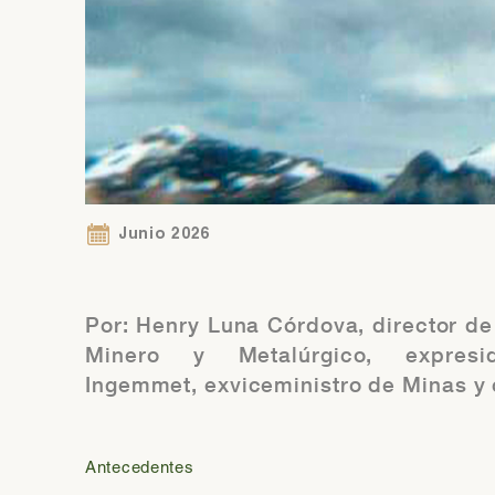
Si
Ár
co
Si
Ár
co
Junio 2026
Por: Henry Luna Córdova, director de 
Minero y Metalúrgico, expres
Ingemmet, exviceministro de Minas y 
Antecedentes