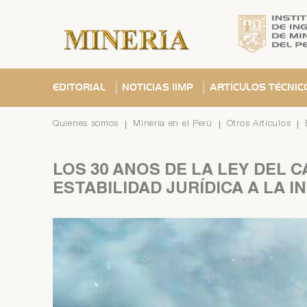
EDITORIAL
NOTICIAS IIMP
ARTÍCULOS TÉCNIC
Quienes somos
Minería en el Perú
Otros Artículos
LOS
30
AÑOS
DE
LA
LEY
DEL
C
ESTABILIDAD
JURÍDICA
A
LA
I
Se ha
C
C
¿Olvid
C