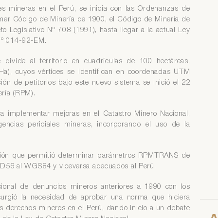
es mineras en el Perú, se inicia con las Ordenanzas de
imer Código de Minería de 1900, el Código de Minería de
o Legislativo Nº 708 (1991), hasta llegar a la actual Ley
Nº 014-92-EM.
ivide al territorio en cuadrículas de 100 hectáreas,
Ha), cuyos vértices se identifican en coordenadas UTM
n de petitorios bajo este nuevo sistema se inició el 22
ería (RPM).
a implementar mejoras en el Catastro Minero Nacional,
encias periciales mineras, incorporando el uso de la
gación que permitió determinar parámetros RPMTRANS de
D56 al WGS84 y viceversa adecuados al Perú.
icional de denuncios mineros anteriores a 1990 con los
 surgió la necesidad de aprobar una norma que hiciera
 derechos mineros en el Perú, dando inicio a un debate